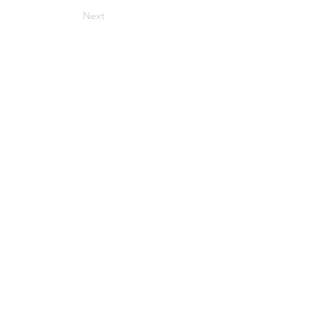
Next
〒256-0802
神奈川県小田原市小竹119-1